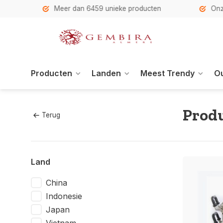
h
Meer dan 6459 unieke producten
Onze se
Producten
Landen
Meest Trendy
Ou
Produ
Terug
Land
China
Indonesie
Japan