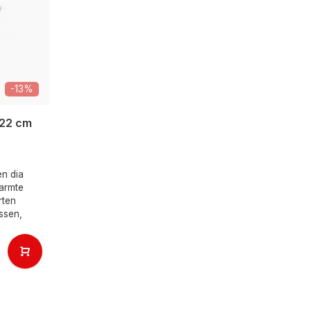
-13%
 22 cm
n dia
armte
rten
issen,