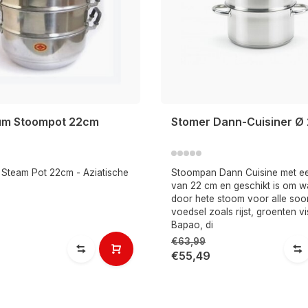
um Stoompot 22cm
Stomer Dann-Cuisiner Ø
 Steam Pot 22cm - Aziatische
Stoompan Dann Cuisine met ee
van 22 cm en geschikt is om w
door hete stoom voor alle soo
voedsel zoals rijst, groenten v
Bapao, di
€63,99
€55,49