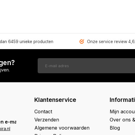
dan 6459 unieke producten
Onze service review 4,6
ngen?
jven.
Klantenservice
Informat
Contact
Mijn accou
Verzenden
Over ons 
n e-mail
Algemene voorwaarden
Blog
ra.nl