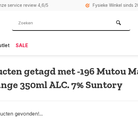
rvice review 4,6/5
Fysieke Winkel sinds 2007 i
tlet
SALE
cten getagd met -196 Mutou 
nge 350ml ALC. 7% Suntory
ucten gevonden!...