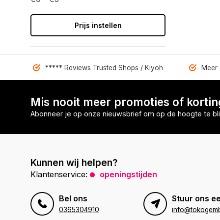
Prijs instellen
***** Reviews Trusted Shops / Kiyoh
Meer 
Mis nooit meer promoties of korti
Abonneer je op onze nieuwsbrief om op de hoogte te bli
Kunnen wij helpen?
Klantenservice:
openingstijden
Bel ons
Stuur ons ee
0365304910
info@tokogembi