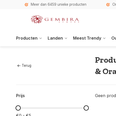
h
Meer dan 6459 unieke producten
Onze se
Producten
Landen
Meest Trendy
Ou
Produ
Terug
& Ora
Prijs
Geen prod
€0 - €5