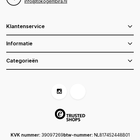
info@tokogembira.nl
Klantenservice
Informatie
Categorieën
KVK nummer:
39097269
btw-nummer:
NL817452448B01