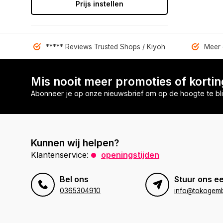
Prijs instellen
***** Reviews Trusted Shops / Kiyoh
Meer 
Mis nooit meer promoties of korti
Abonneer je op onze nieuwsbrief om op de hoogte te bli
Kunnen wij helpen?
Klantenservice:
openingstijden
Bel ons
Stuur ons ee
0365304910
info@tokogembi