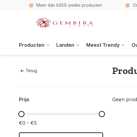
h
Meer dan 6459 unieke producten
Onze se
Producten
Landen
Meest Trendy
Ou
Produ
Terug
Prijs
Geen prod
€0 - €5