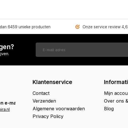
dan 6459 unieke producten
Onze service review 4,6
ngen?
jven.
Klantenservice
Informat
Contact
Mijn accou
Verzenden
Over ons 
n e-mail
Algemene voorwaarden
Blog
ra.nl
Privacy Policy