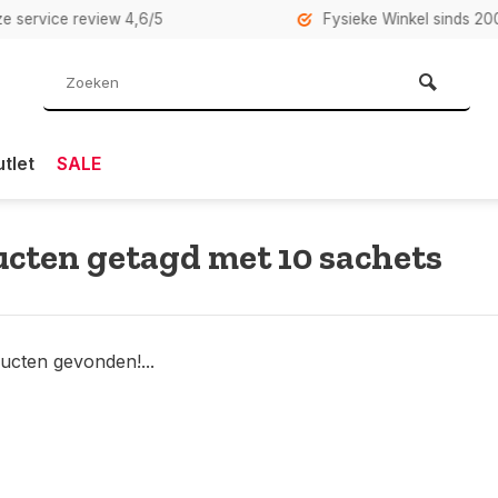
rvice review 4,6/5
Fysieke Winkel sinds 2007 i
tlet
SALE
cten getagd met 10 sachets
ucten gevonden!...