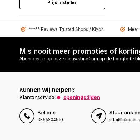
Prijs instellen
***** Reviews Trusted Shops / Kiyoh
Meer 
Mis nooit meer promoties of korti
Abonneer je op onze nieuwsbrief om op de hoogte te bli
Kunnen wij helpen?
Klantenservice:
openingstijden
Bel ons
Stuur ons ee
0365304910
info@tokogembi