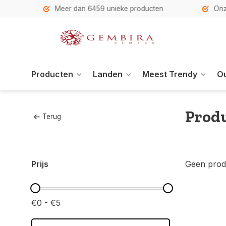
h
Meer dan 6459 unieke producten
Onze se
Producten
Landen
Meest Trendy
Ou
Produ
Terug
Prijs
Geen prod
€0 - €5