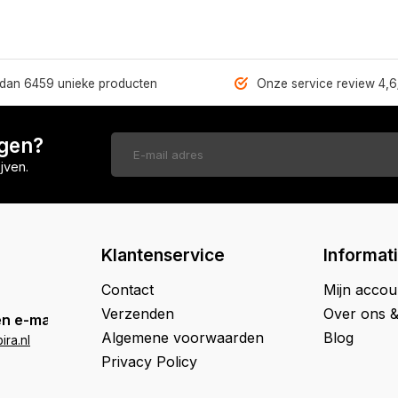
dan 6459 unieke producten
Onze service review 4,6
ngen?
jven.
Klantenservice
Informat
Contact
Mijn accou
Verzenden
Over ons 
n e-mail
Algemene voorwaarden
Blog
ra.nl
Privacy Policy