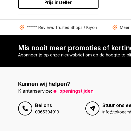
Prijs instellen
***** Reviews Trusted Shops / Kiyoh
Meer 
Mis nooit meer promoties of korti
Abonneer je op onze nieuwsbrief om op de hoogte te bli
Kunnen wij helpen?
Klantenservice:
openingstijden
Bel ons
Stuur ons ee
0365304910
info@tokogembi