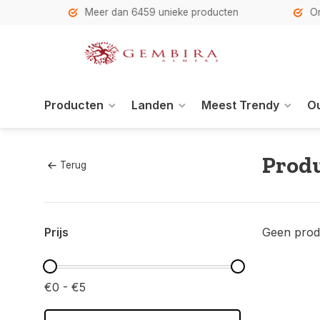
h
Meer dan 6459 unieke producten
Onze se
Producten
Landen
Meest Trendy
Ou
Produ
Terug
Prijs
Geen prod
€0 - €5