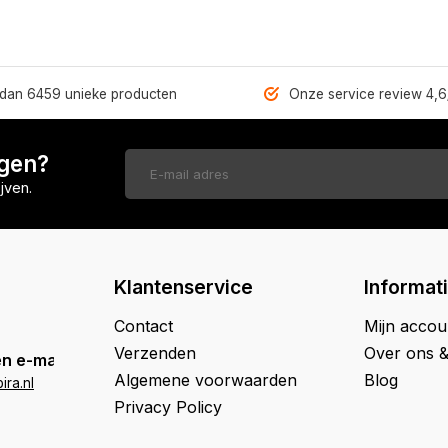
dan 6459 unieke producten
Onze service review 4,6
ngen?
jven.
Klantenservice
Informat
Contact
Mijn accou
Verzenden
Over ons 
n e-mail
Algemene voorwaarden
Blog
ra.nl
Privacy Policy