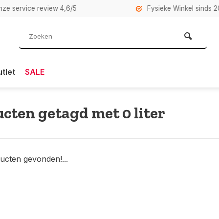
rvice review 4,6/5
Fysieke Winkel sinds 2007 i
tlet
SALE
cten getagd met 0 liter
ucten gevonden!...