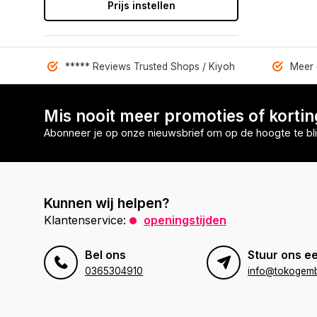
Prijs instellen
***** Reviews Trusted Shops / Kiyoh
Meer 
Mis nooit meer promoties of korti
Abonneer je op onze nieuwsbrief om op de hoogte te bli
Kunnen wij helpen?
Klantenservice:
openingstijden
Bel ons
Stuur ons ee
0365304910
info@tokogembi