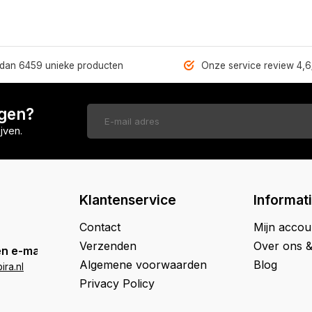
dan 6459 unieke producten
Onze service review 4,6
ngen?
jven.
Klantenservice
Informat
Contact
Mijn accou
Verzenden
Over ons 
n e-mail
Algemene voorwaarden
Blog
ra.nl
Privacy Policy