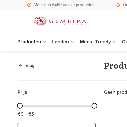
h
Meer dan 6459 unieke producten
Onze se
Producten
Landen
Meest Trendy
Ou
Produ
Terug
Prijs
Geen prod
€0 - €5