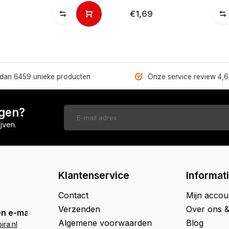
€1,69
dan 6459 unieke producten
Onze service review 4,6
ngen?
jven.
Klantenservice
Informat
Contact
Mijn accou
Verzenden
Over ons 
n e-mail
Algemene voorwaarden
Blog
ra.nl