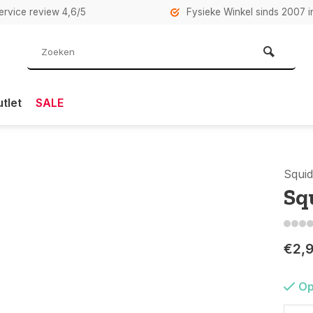
rvice review 4,6/5
Fysieke Winkel sinds 2007 i
tlet
SALE
Squi
Sq
€2,
Op