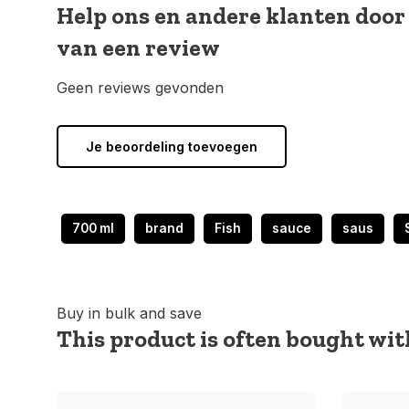
Help ons en andere klanten door
van een review
Geen reviews gevonden
Je beoordeling toevoegen
700 ml
brand
Fish
sauce
saus
Buy in bulk and save
This product is often bought with