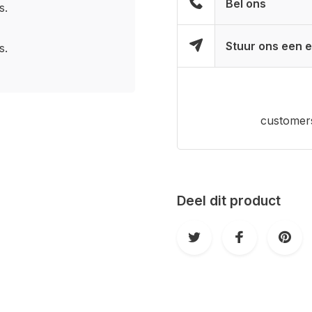
Bel ons
s.
Stuur ons een e
s.
customers
Deel dit product