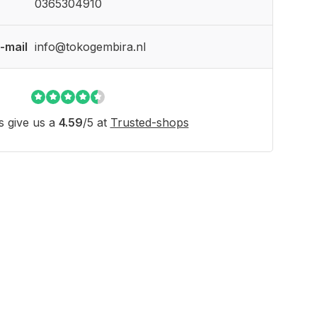
0365304910
-mail
info@tokogembira.nl
 give us a
4.59
/
5
at
Trusted-shops