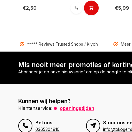
€2,50
€5,99
***** Reviews Trusted Shops / Kiyoh
Meer 
Mis nooit meer promoties of korti
Abonneer je op onze nieuwsbrief om op de hoogte te bli
Kunnen wij helpen?
Klantenservice:
openingstijden
Bel ons
Stuur ons ee
0365304910
info@tokogembi