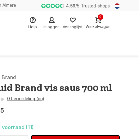
n Almere
4.59
/
5
Trusted-shops
0
Winkelwagen
Help
Inloggen
Verlanglijst
d Brand
uid Brand vis saus 700 ml
0 beoordeling (en)
95
 voorraad (11)