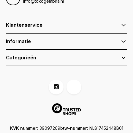
info@tokogembira.nl
Klantenservice
Informatie
Categorieën
KVK nummer:
39097269
btw-nummer:
NL817452448B01