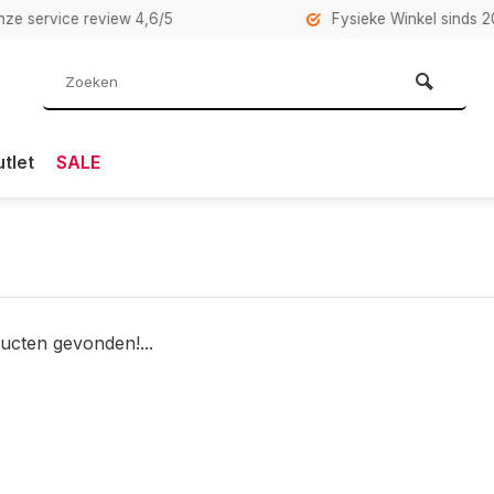
rvice review 4,6/5
Fysieke Winkel sinds 2007 i
tlet
SALE
ucten gevonden!...