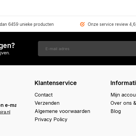
dan 6459 unieke producten
Onze service review 4,6
ngen?
jven.
Klantenservice
Informat
Contact
Mijn accou
Verzenden
Over ons 
n e-mail
Algemene voorwaarden
Blog
ra.nl
Privacy Policy