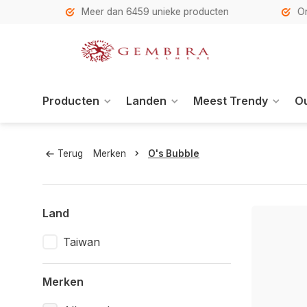
h
Meer dan 6459 unieke producten
Onze se
Producten
Landen
Meest Trendy
Ou
Terug
Merken
O's Bubble
Land
Taiwan
Merken