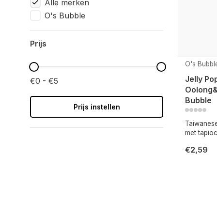
Alle merken
O's Bubble
Prijs
O's Bubbl
Jelly P
€0 - €5
Oolong&
Bubble
Prijs instellen
Taiwanese
met tapio
€2,59