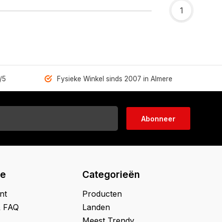
1
/5
Fysieke Winkel sinds 2007 in Almere
Abonneer
ie
Categorieën
nt
Producten
& FAQ
Landen
Meest Trendy