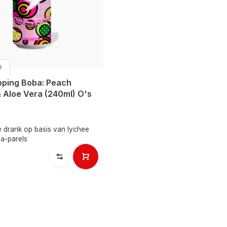
e
opping Boba: Peach
 Aloe Vera (240ml) O's
 drank op basis van lychee
ca-parels