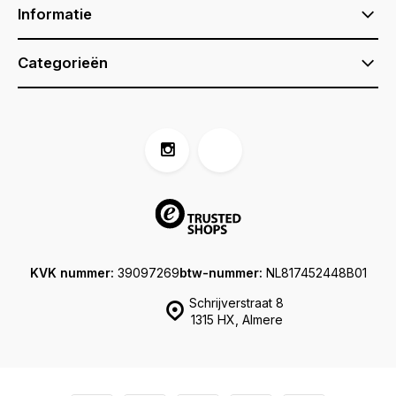
Informatie
Categorieën
KVK nummer:
39097269
btw-nummer:
NL817452448B01
Schrijverstraat 8
1315 HX, Almere