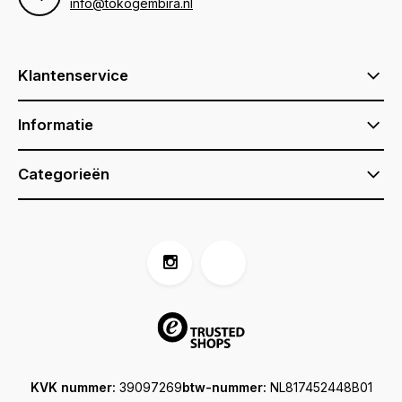
info@tokogembira.nl
Klantenservice
Informatie
Categorieën
KVK nummer:
39097269
btw-nummer:
NL817452448B01