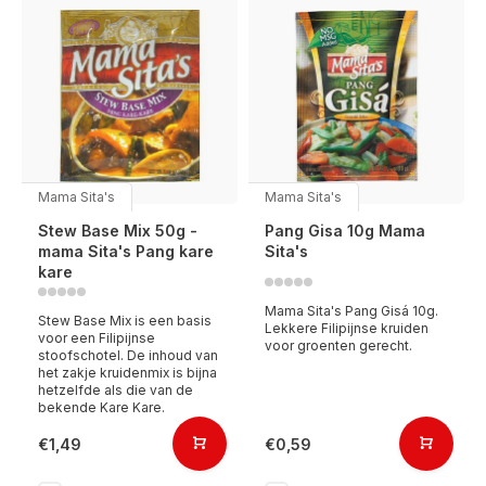
Mama Sita's
Mama Sita's
Stew Base Mix 50g -
Pang Gisa 10g Mama
mama Sita's Pang kare
Sita's
kare
Mama Sita's Pang Gisá 10g.
Stew Base Mix is een basis
Lekkere Filipijnse kruiden
voor een Filipijnse
voor groenten gerecht.
stoofschotel. De inhoud van
het zakje kruidenmix is bijna
hetzelfde als die van de
bekende Kare Kare.
€1,49
€0,59