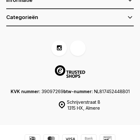
Informatie
Categorieën
KVK nummer:
39097269
btw-nummer:
NL817452448B01
Schrijverstraat 8
1315 HX, Almere