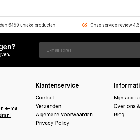
dan 6459 unieke producten
Onze service review 4,6
ngen?
jven.
Klantenservice
Informat
Contact
Mijn accou
Verzenden
Over ons 
n e-mail
Algemene voorwaarden
Blog
ra.nl
Privacy Policy