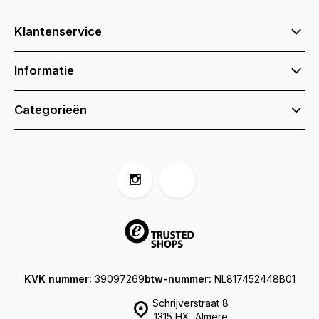
Klantenservice
Informatie
Categorieën
KVK nummer:
39097269
btw-nummer:
NL817452448B01
Schrijverstraat 8
1315 HX, Almere