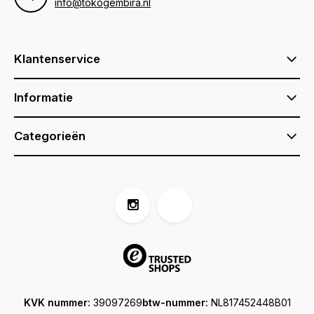
info@tokogembira.nl
Klantenservice
Informatie
Categorieën
KVK nummer:
39097269
btw-nummer:
NL817452448B01