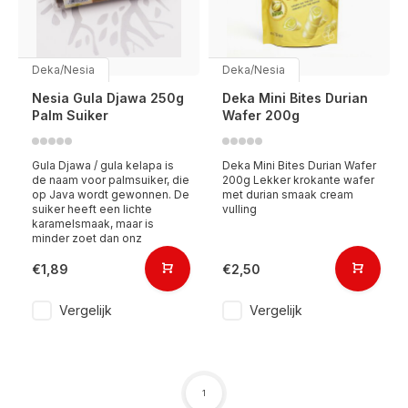
Deka/Nesia
Deka/Nesia
Nesia Gula Djawa 250g
Deka Mini Bites Durian
Palm Suiker
Wafer 200g
Gula Djawa / gula kelapa is
Deka Mini Bites Durian Wafer
de naam voor palmsuiker, die
200g Lekker krokante wafer
op Java wordt gewonnen. De
met durian smaak cream
suiker heeft een lichte
vulling
karamelsmaak, maar is
minder zoet dan onz
€1,89
€2,50
Vergelijk
Vergelijk
1