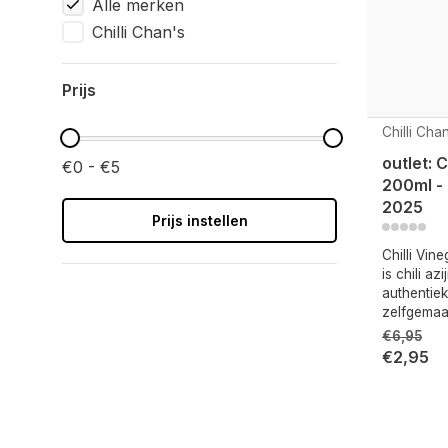
Alle merken
Chilli Chan's
Prijs
Chilli Cha
outlet: 
€0 - €5
200ml - 
2025
Prijs instellen
Chilli Vin
is chili a
authentiek
zelfgemaa
€6,95
€2,95