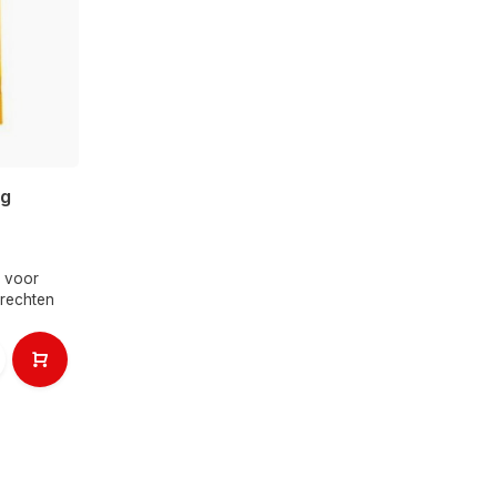
 g
n voor
erechten