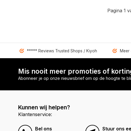
Pagina 1 v
***** Reviews Trusted Shops / Kiyoh
Meer 
Mis nooit meer promoties of korti
Abonneer je op onze nieuwsbrief om op de hoogte te bli
Kunnen wij helpen?
Klantenservice:
Bel ons
Stuur ons ee