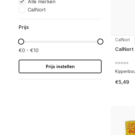
Alle merken
CalNort
Prijs
CalNort
CalNort 
€0 - €10
Prijs instellen
Kippenbou
€5,49