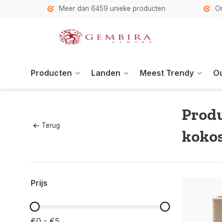
h
Meer dan 6459 unieke producten
Onze se
Producten
Landen
Meest Trendy
Ou
Produ
Terug
koko
Prijs
€0 - €5