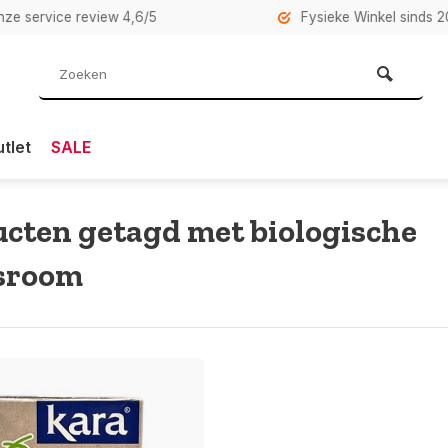
rvice review 4,6/5
Fysieke Winkel sinds 2007 i
tlet
SALE
cten getagd met biologische
sroom