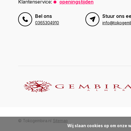
Klantenservice:
openingstijden
Bel ons
Stuur ons ee
0365304910
info@tokogembi
© Tokogembira.nl
Sitemap
Wij slaan cookies op om onze w