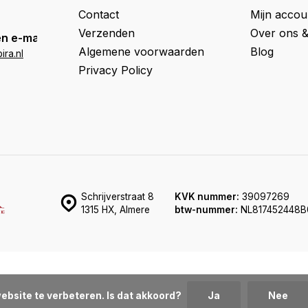
Contact
Mijn accou
Verzenden
Over ons 
n e-mail
Algemene voorwaarden
Blog
ra.nl
Privacy Policy
Schrijverstraat 8
KVK nummer:
39097269
1315 HX, Almere
btw-nummer:
NL817452448B
ebsite te verbeteren. Is dat akkoord?
Ja
Nee