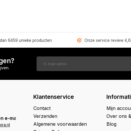
dan 6459 unieke producten
Onze service review 4,6
ngen?
jven.
Klantenservice
Informat
Contact
Mijn accou
Verzenden
Over ons 
n e-mail
Algemene voorwaarden
Blog
ra.nl