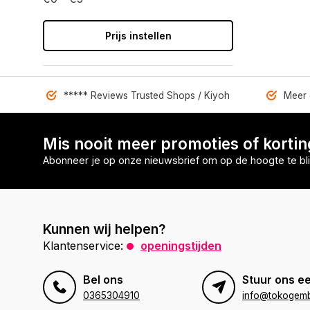
Prijs instellen
***** Reviews Trusted Shops / Kiyoh
Meer 
Mis nooit meer promoties of korti
Abonneer je op onze nieuwsbrief om op de hoogte te bli
Kunnen wij helpen?
Klantenservice:
openingstijden
Bel ons
Stuur ons ee
0365304910
info@tokogembi