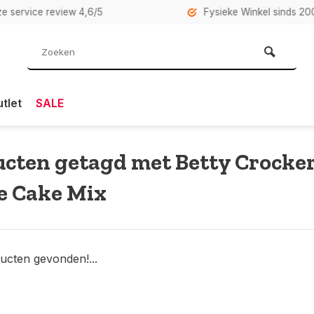
rvice review 4,6/5
Fysieke Winkel sinds 2007 i
tlet
SALE
cten getagd met Betty Crocke
e Cake Mix
ucten gevonden!...