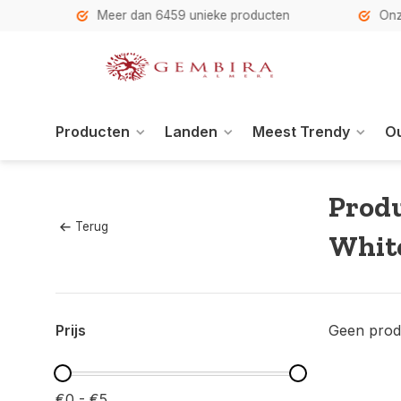
h
Meer dan 6459 unieke producten
Onze se
Producten
Landen
Meest Trendy
Ou
Produ
Terug
Whit
Prijs
Geen prod
€0 - €5