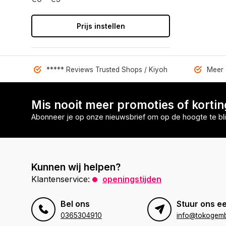
Prijs instellen
***** Reviews Trusted Shops / Kiyoh
Meer 
Mis nooit meer promoties of korti
Abonneer je op onze nieuwsbrief om op de hoogte te bli
Kunnen wij helpen?
Klantenservice:
openingstijden
Bel ons
Stuur ons ee
0365304910
info@tokogembi