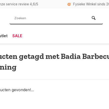
rvice review 4,6/5
Fysieke Winkel sinds 2007 i
tlet
SALE
cten getagd met Badia Barbec
oning
ucten gevonden!...