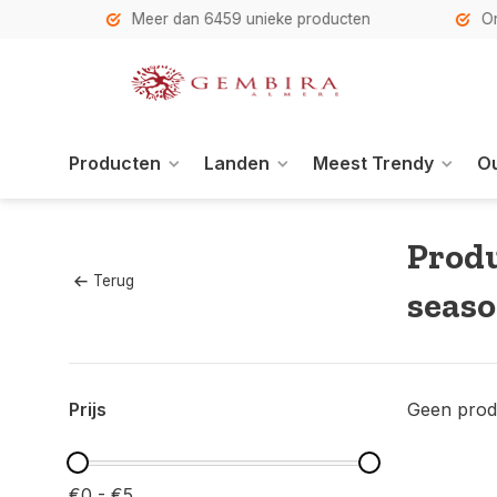
h
Meer dan 6459 unieke producten
Onze se
Producten
Landen
Meest Trendy
Ou
Produ
Terug
seas
Prijs
Geen prod
€0 - €5