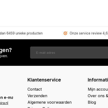
dan 6459 unieke producten
Onze service review 4,6
ngen?
jven.
Klantenservice
Informat
Contact
Mijn accou
Verzenden
Over ons 
n e-mail
Algemene voorwaarden
Blog
ra.nl