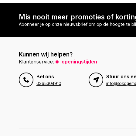
Mis nooit meer promoties of korti
Abonneer je op onze nieuwsbrief om op de hoogte te bli
Kunnen wij helpen?
Klantenservice:
openingstijden
Bel ons
Stuur ons ee
0365304910
info@tokogembi