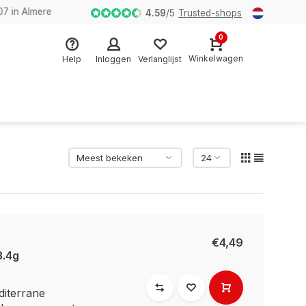
n Almere
4.59
/
5
Trusted-shops
0
Winkelwagen
Help
Inloggen
Verlanglijst
€4,49
3.4g
diterrane