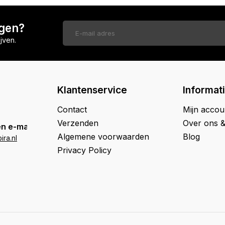
ngen?
jven.
Klantenservice
Informat
Contact
Mijn accou
Verzenden
Over ons 
n e-mail
Algemene voorwaarden
Blog
ra.nl
Privacy Policy