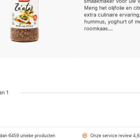
smaakmaker voor uw vl
Meng het olijfolie en c
extra culinaire ervarin
hummus, yoghurt of m
roomkaas....
an 1
dan 6459 unieke producten
Onze service review 4,6