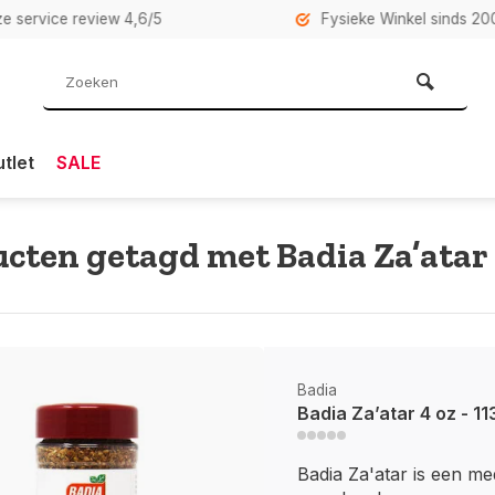
rvice review 4,6/5
Fysieke Winkel sinds 2007 i
tlet
SALE
cten getagd met Badia Za’atar
Badia
Badia Za’atar 4 oz - 11
Badia Za'atar is een me